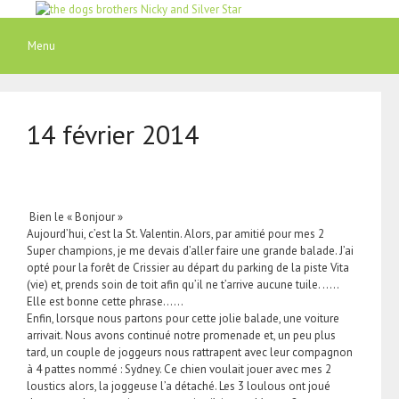
Aller
au
contenu
Menu
14 février 2014
Bien le « Bonjour »
Aujourd’hui, c’est la St. Valentin. Alors, par amitié pour mes 2
Super champions, je me devais d’aller faire une grande balade. J’ai
opté pour la forêt de Crissier au départ du parking de la piste Vita
(vie) et, prends soin de toit afin qu’il ne t’arrive aucune tuile. …..
Elle est bonne cette phrase……
Enfin, lorsque nous partons pour cette jolie balade, une voiture
arrivait. Nous avons continué notre promenade et, un peu plus
tard, un couple de joggeurs nous rattrapent avec leur compagnon
à 4 pattes nommé : Sydney. Ce chien voulait jouer avec mes 2
loustics alors, la joggeuse l’a détaché. Les 3 loulous ont joué