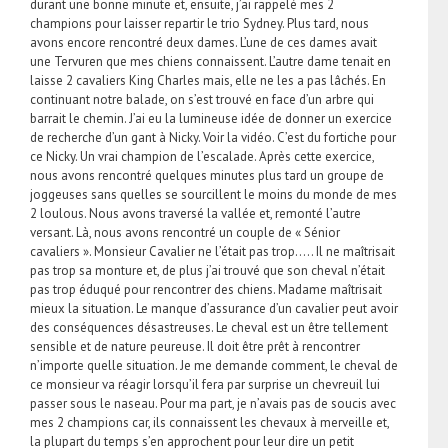
durant une bonne minute et, ensuite, j’ai rappelé mes 2
champions pour laisser repartir le trio Sydney. Plus tard, nous
avons encore rencontré deux dames. L’une de ces dames avait
une Tervuren que mes chiens connaissent. L’autre dame tenait en
laisse 2 cavaliers King Charles mais, elle ne les a pas lâchés. En
continuant notre balade, on s’est trouvé en face d’un arbre qui
barrait le chemin. J’ai eu la lumineuse idée de donner un exercice
de recherche d’un gant à Nicky. Voir la vidéo. C’est du fortiche pour
ce Nicky. Un vrai champion de l’escalade. Après cette exercice,
nous avons rencontré quelques minutes plus tard un groupe de
joggeuses sans quelles se sourcillent le moins du monde de mes
2 loulous. Nous avons traversé la vallée et, remonté l’autre
versant. Là, nous avons rencontré un couple de « Sénior
cavaliers ». Monsieur Cavalier ne l’était pas trop….. Il ne maîtrisait
pas trop sa monture et, de plus j’ai trouvé que son cheval n’était
pas trop éduqué pour rencontrer des chiens. Madame maîtrisait
mieux la situation. Le manque d’assurance d’un cavalier peut avoir
des conséquences désastreuses. Le cheval est un être tellement
sensible et de nature peureuse. Il doit être prêt à rencontrer
n’importe quelle situation. Je me demande comment, le cheval de
ce monsieur va réagir lorsqu’il fera par surprise un chevreuil lui
passer sous le naseau. Pour ma part, je n’avais pas de soucis avec
mes 2 champions car, ils connaissent les chevaux à merveille et,
la plupart du temps s’en approchent pour leur dire un petit