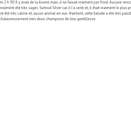
e 2 h 30. Il y avait de la brume mais, il ne faisait vraiment pas froid. Aucune re
aiment été très sages. Surtout Silver car, il l’a senti et, il était vraiment le plus 
nt été très calme et, aucun animal en vue. Vraiment, cette balade a été très pais
cié chaleureusement mes deux champions de leur gentillesse.