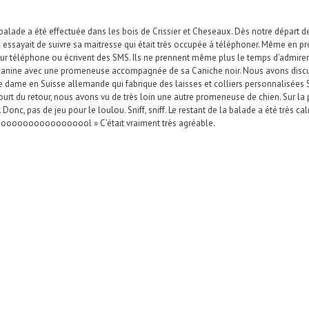
lade a été effectuée dans les bois de Crissier et Cheseaux. Dès notre départ dep
l essayait de suivre sa maitresse qui était très occupée à téléphoner. Même en p
leur téléphone ou écrivent des SMS. Ils ne prennent même plus le temps d’admirer 
 canine avec une promeneuse accompagnée de sa Caniche noir. Nous avons discuté 
 dame en Suisse allemande qui fabrique des laisses et colliers personnalisées S
court du retour, nous avons vu de très loin une autre promeneuse de chien. Sur l
r. Donc, pas de jeu pour le loulou. Sniff, sniff. Le restant de la balade a été trè
 Cooooooooooooooooool » C’était vraiment très agréable.