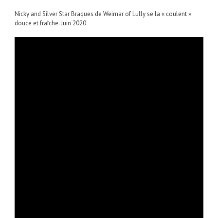
Nicky and Silver Star Braques de Weimar of Lully se la « coulent »
douce et fraîche. Juin 2020