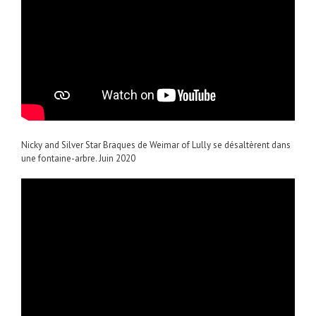
Nicky and Silver Star Braques de Weimar of Lully se désaltèrent dans
une fontaine-arbre. Juin 2020