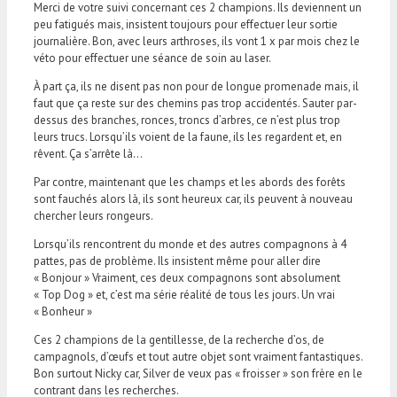
Merci de votre suivi concernant ces 2 champions. Ils deviennent un
peu fatigués mais, insistent toujours pour effectuer leur sortie
journalière. Bon, avec leurs arthroses, ils vont 1 x par mois chez le
véto pour effectuer une séance de soin au laser.
À part ça, ils ne disent pas non pour de longue promenade mais, il
faut que ça reste sur des chemins pas trop accidentés. Sauter par-
dessus des branches, ronces, troncs d’arbres, ce n’est plus trop
leurs trucs. Lorsqu’ils voient de la faune, ils les regardent et, en
rêvent. Ça s’arrête là…
Par contre, maintenant que les champs et les abords des forêts
sont fauchés alors là, ils sont heureux car, ils peuvent à nouveau
chercher leurs rongeurs.
Lorsqu’ils rencontrent du monde et des autres compagnons à 4
pattes, pas de problème. Ils insistent même pour aller dire
« Bonjour » Vraiment, ces deux compagnons sont absolument
« Top Dog » et, c’est ma série réalité de tous les jours. Un vrai
« Bonheur »
Ces 2 champions de la gentillesse, de la recherche d’os, de
campagnols, d’œufs et tout autre objet sont vraiment fantastiques.
Bon surtout Nicky car, Silver de veux pas « froisser » son frère en le
contrant dans les recherches.