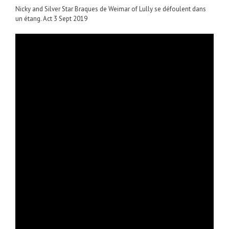
Nicky and Silver Star Braques de Weimar of Lully se défoulent dans
un étang. Act 3 Sept 2019