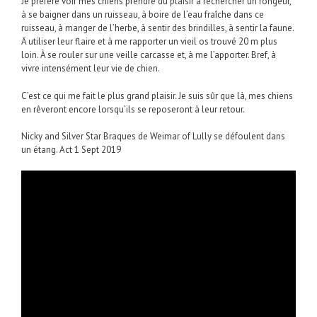
Je préfère voir mes chiens prendre du plaisir à rechercher un rongeur,
à se baigner dans un ruisseau, à boire de l’eau fraîche dans ce
ruisseau, à manger de l’herbe, à sentir des brindilles, à sentir la faune.
Ä utiliser leur flaire et à me rapporter un vieil os trouvé 20 m plus
loin. À se rouler sur une veille carcasse et, à me l’apporter. Bref, à
vivre intensément leur vie de chien.
C’est ce qui me fait le plus grand plaisir. Je suis sûr que là, mes chiens
en rêveront encore lorsqu’ils se reposeront à leur retour.
Nicky and Silver Star Braques de Weimar of Lully se défoulent dans
un étang. Act 1 Sept 2019