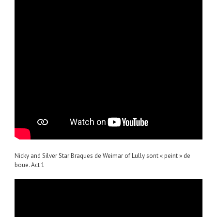
Nicky and Silver Star Braques de Weimar of Lully sont « peint » de
boue. Act 1