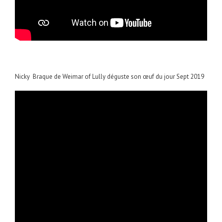
Nicky Braque de Weimar of Lully déguste son œuf du jour Sept 2019