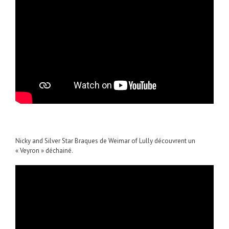
Nicky and Silver Star Braques de Weimar of Lully découvrent un
« Veyron » déchainé.