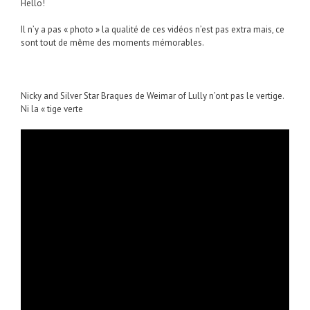
Hello!
Il n’y a pas « photo » la qualité de ces vidéos n’est pas extra mais, ce
sont tout de même des moments mémorables.
Nicky and Silver Star Braques de Weimar of Lully n’ont pas le vertige.
Ni la « tige verte