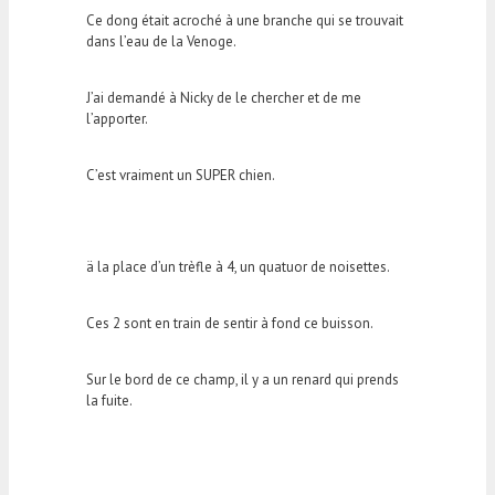
Ce dong était acroché à une branche qui se trouvait
dans l’eau de la Venoge.
J’ai demandé à Nicky de le chercher et de me
l’apporter.
C’est vraiment un SUPER chien.
ä la place d’un trèfle à 4, un quatuor de noisettes.
Ces 2 sont en train de sentir à fond ce buisson.
Sur le bord de ce champ, il y a un renard qui prends
la fuite.