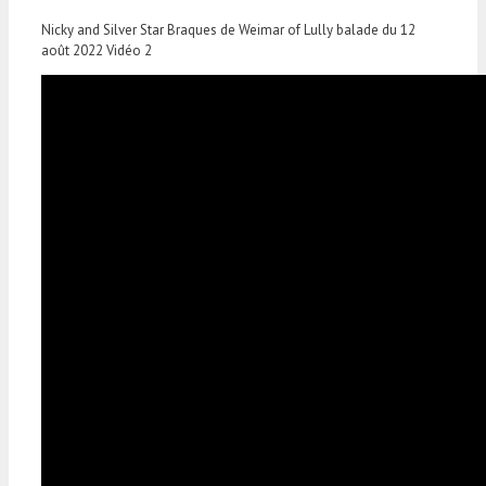
Nicky and Silver Star Braques de Weimar of Lully balade du 12
août 2022 Vidéo 2