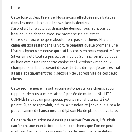
Hello !
Cette fois-ci, c’est l’inverse. Nous avons effectuées nos balades
dans les même bois que les weekends derniers.
J’ai préféré faire cela car, dimanche dernier, nous n’ont pas eu
beaucoup de chance avec une promeneuse de lévrier.
Cette « Seniora » ne gère absolument pas ses chiens. Elle a un
chien qui doit rester dans la voiture pendant quelle promène une
lévrier « hyper » peureuse qui sort les crocs en nous voyant. Même
Silver en a été tout surpris et, très inquiet. Son Bichon n’aidait pas
au bien être d’une rencontre canine car, il « toisait » mes deux
champions en leur aboyant dessus. Je dois dire que j’étais très mal
à l’aise et également très « secoué » de l’agressivité de ces deux
chiens.
Cette promeneuse n’avait aucune autorité sur ces chiens, aucun
rappel et de plus aucune laisse à portée de main. La NULLITÉ
COMPLÈTE avec un prix spécial pour sa nonchalance. ZÉRO
pointé. Si, ça se reproduit, je film la situation et, j’envoie le film à la
police canine de Lausanne. J’ai déjà son No de plaque de voiture.
Ce genre de situation ne devrait pas arriver. Pour cela, il faudrait
carrément une interdiction de tenir des chiens que l’on ne peut
maitriser. Car, ne l’oublions pas. Si, un de mes chiens se défend