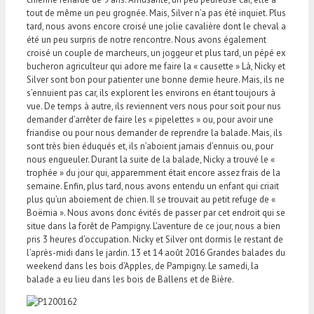
tout de même un peu grognée. Mais, Silver n’a pas été inquiet. Plus
tard, nous avons encore croisé une jolie cavalière dont le cheval a
été un peu surpris de notre rencontre. Nous avons également
croisé un couple de marcheurs, un joggeur et plus tard, un pépé ex
bucheron agriculteur qui adore me faire la « causette » Là, Nicky et
Silver sont bon pour patienter une bonne demie heure. Mais, ils ne
s’ennuient pas car, ils explorent les environs en étant toujours à
vue. De temps à autre, ils reviennent vers nous pour soit pour nus
demander d’arrêter de faire les « pipelettes » ou, pour avoir une
friandise ou pour nous demander de reprendre la balade. Mais, ils
sont très bien éduqués et, ils n’aboient jamais d’ennuis ou, pour
nous engueuler. Durant la suite de la balade, Nicky a trouvé le «
trophée » du jour qui, apparemment était encore assez frais de la
semaine. Enfin, plus tard, nous avons entendu un enfant qui criait
plus qu’un aboiement de chien. Il se trouvait au petit refuge de «
Boëmia ». Nous avons donc évités de passer par cet endroit qui se
situe dans la forêt de Pampigny. L’aventure de ce jour, nous a bien
pris 3 heures d’occupation. Nicky et Silver ont dormis le restant de
l’après-midi dans le jardin. 13 et 14 août 2016 Grandes balades du
weekend dans les bois d’Apples, de Pampigny. Le samedi, la
balade a eu lieu dans les bois de Ballens et de Bière.