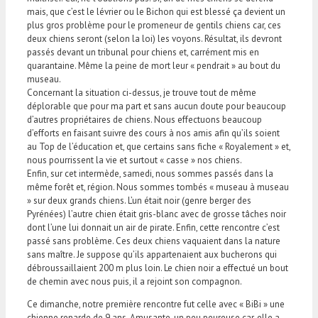
mais, que c’est le lévrier ou le Bichon qui est blessé ça devient un
plus gros problème pour le promeneur de gentils chiens car, ces
deux chiens seront (selon la loi) les voyons. Résultat, ils devront
passés devant un tribunal pour chiens et, carrément mis en
quarantaine. Même la peine de mort leur « pendrait » au bout du
museau.
Concernant la situation ci-dessus, je trouve tout de même
déplorable que pour ma part et sans aucun doute pour beaucoup
d’autres propriétaires de chiens. Nous effectuons beaucoup
d’efforts en faisant suivre des cours à nos amis afin qu’ils soient
au Top de l’éducation et, que certains sans fiche « Royalement » et,
nous pourrissent la vie et surtout « casse » nos chiens.
Enfin, sur cet intermède, samedi, nous sommes passés dans la
même forêt et, région. Nous sommes tombés « museau à museau
» sur deux grands chiens. L’un était noir (genre berger des
Pyrénées) l’autre chien était gris-blanc avec de grosse tâches noir
dont l’une lui donnait un air de pirate. Enfin, cette rencontre c’est
passé sans problème. Ces deux chiens vaquaient dans la nature
sans maître. Je suppose qu’ils appartenaient aux bucherons qui
débroussaillaient 200 m plus loin. Le chien noir a effectué un bout
de chemin avec nous puis, il a rejoint son compagnon.
Ce dimanche, notre première rencontre fut celle avec « BiBi » une
chienne renarde de 9 ans. Amusante, un peu peureuse car, elle a