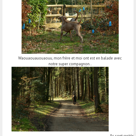
Waouaouauouaouu, mon frère et moi ont est en balade avec
notre super compagnon..
Ils sont restés