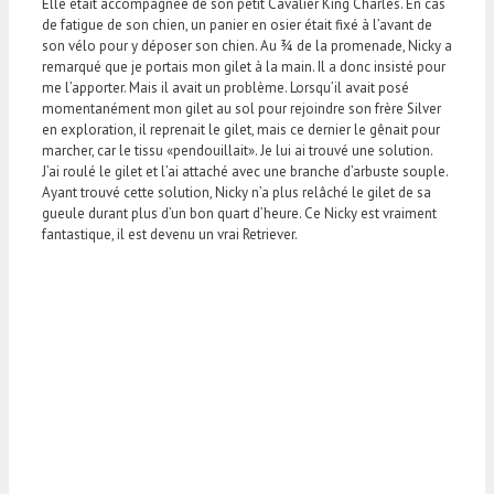
Elle était accompagnée de son petit Cavalier King Charles. En cas
de fatigue de son chien, un panier en osier était fixé à l’avant de
son vélo pour y déposer son chien. Au ¾ de la promenade, Nicky a
remarqué que je portais mon gilet à la main. Il a donc insisté pour
me l’apporter. Mais il avait un problème. Lorsqu’il avait posé
momentanément mon gilet au sol pour rejoindre son frère Silver
en exploration, il reprenait le gilet, mais ce dernier le gênait pour
marcher, car le tissu «pendouillait». Je lui ai trouvé une solution.
J’ai roulé le gilet et l’ai attaché avec une branche d’arbuste souple.
Ayant trouvé cette solution, Nicky n’a plus relâché le gilet de sa
gueule durant plus d’un bon quart d’heure. Ce Nicky est vraiment
fantastique, il est devenu un vrai Retriever.