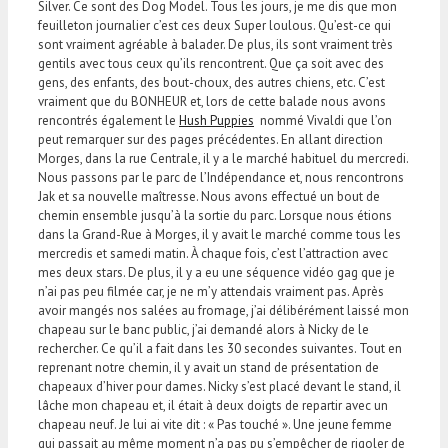
Silver. Ce sont des Dog Model. Tous les jours, je me dis que mon
feuilleton journalier c’est ces deux Super loulous. Qu’est-ce qui
sont vraiment agréable à balader. De plus, ils sont vraiment très
gentils avec tous ceux qu’ils rencontrent. Que ça soit avec des
gens, des enfants, des bout-choux, des autres chiens, etc. C’est
vraiment que du BONHEUR et, lors de cette balade nous avons
rencontrés également le
Hush Puppies
nommé Vivaldi que l’on
peut remarquer sur des pages précédentes. En allant direction
Morges, dans la rue Centrale, il y a le marché habituel du mercredi.
Nous passons par le parc de l’Indépendance et, nous rencontrons
Jak et sa nouvelle maîtresse. Nous avons effectué un bout de
chemin ensemble jusqu’à la sortie du parc. Lorsque nous étions
dans la Grand-Rue à Morges, il y avait le marché comme tous les
mercredis et samedi matin. À chaque fois, c’est l’attraction avec
mes deux stars. De plus, il y a eu une séquence vidéo gag que je
n’ai pas peu filmée car, je ne m’y attendais vraiment pas. Après
avoir mangés nos salées au fromage, j’ai délibérément laissé mon
chapeau sur le banc public, j’ai demandé alors à Nicky de le
rechercher. Ce qu’il a fait dans les 30 secondes suivantes. Tout en
reprenant notre chemin, il y avait un stand de présentation de
chapeaux d’hiver pour dames. Nicky s’est placé devant le stand, il
lâche mon chapeau et, il était à deux doigts de repartir avec un
chapeau neuf. Je lui ai vite dit : « Pas touché ». Une jeune femme
qui passait au même moment n’a pas pu s’empêcher de rigoler de