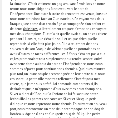
la situation. C’était vraiment, un gag amusant à voir. Lors de notre
retour, nous nous dirigeons à nouveau vers le parc de
l’Indépendance. Une autre histoire de rencontre est venue, lorsque
nous nous trouvions face au Club nautique. En voyant mes deux
Braques, une dame d’un certain âge accompagnée d’un enfant et
de deux
Yorkshires
a littéralement craquée d’émotions en voyant
mes deux champions. Elle m’a dit qu’elle avait eu un de ces chiens
pendant 11 ans et, que c’était le seul et unique chien quelle
reprendrais si, elle était plus jeune. Elle a tellement de bons
souvenirs de son Braque de Weimar quelle ne pourrait pas en
avoir d’autres de races différentes. Les 2 Yorks n’étaient pas à elle
et, les promenaient tout simplement pour rendre service. Arrivé
avec cette dame au bout du parc de l’Indépendance, nous nous
sommes séparés pour continuer nos chemins. Quelques minutes
plus tard, un jeune couple accompagnée de leur petite fille, nous
croissent. La petite fille montrait tellement d’intérêt pour mes
chiens, que je me suis arrêté. J’ai demandé aux parents si, ils
désiraient que je m’approche d’eux avec mes deux champions.
Silver a alors dit “Bonjour“ à l’enfant en lui faisant une petite
léchouille. Les parents ont caressés Silver et Nicky, un petit
dialogue et, nous reprenons notre chemin. En arrivant au nouveau
port, nous rencontrons un monsieur accompagné de son dog de
Bordeaux âgé de 6 ans et d’un (petit pois) de 60 kg. Une petite