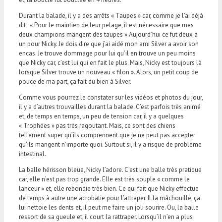
Durant la balade, il y a des arrêts « Taupes » car, comme je l’ai déjà
dit : « Pour le maintien de leur pelage, il est nécessaire que mes
deux champions mangent des taupes » Aujourd’hui ce fut deux à
un pour Nicky. Je dois dire que j’ai aidé mon ami Silver a avoir son
encas. Je trouve dommage pour lui qu’il en trouve un peu moins
que Nicky car, c’est lui qui en fait le plus. Mais, Nicky est toujours là
lorsque Silver trouve un nouveau « filon ». Alors, un petit coup de
pouce de ma part, ça fait du bien à Silver.
Comme vous pourrez le constater sur les vidéos et photos du jour,
il y a d’autres trouvailles durant la balade. C’est parfois très animé
et, de temps en temps, un peu de tension car, il y a quelques
« Trophées » pas très ragoutant. Mais, ce sont des chiens
tellement super qu’ils comprennent que je ne peut pas accepter
qu’ils mangent n’importe quoi. Surtout si, il y a risque de problème
intestinal.
La balle hérisson bleue, Nicky l’adore. C’est une balle très pratique
car, elle n’est pas trop grande. Elle est très souple « comme le
lanceur » et, elle rebondie très bien. Ce qui fait que Nicky effectue
de temps à autre une acrobatie pour l’attraper. Il la mâchouille, ça
lui nettoie les dents et, il peut me faire un joli sourire. Ou, la balle
ressort de sa gueule et, il court la rattraper. Lorsqu’il n’en a plus