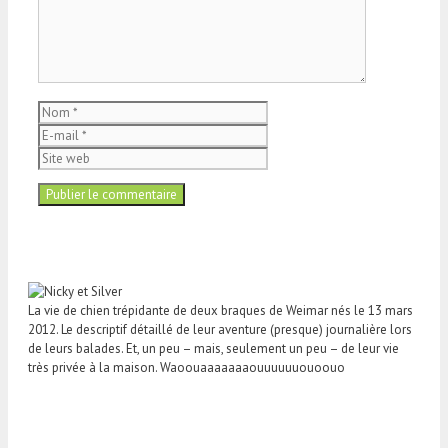
Nom
E-
mail
Site
web
La vie de chien trépidante de deux braques de Weimar nés le 13 mars
2012. Le descriptif détaillé de leur aventure (presque) journalière lors
de leurs balades. Et, un peu – mais, seulement un peu – de leur vie
très privée à la maison. Waoouaaaaaaaouuuuuuouoouo