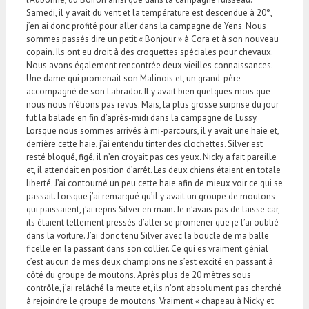
Samedi, il y avait du vent et la température est descendue à 20°,
j’en ai donc profité pour aller dans la campagne de Yens. Nous
sommes passés dire un petit « Bonjour » à Cora et à son nouveau
copain. Ils ont eu droit à des croquettes spéciales pour chevaux.
Nous avons également rencontrée deux vieilles connaissances.
Une dame qui promenait son Malinois et, un grand-père
accompagné de son Labrador. Il y avait bien quelques mois que
nous nous n’étions pas revus. Mais, la plus grosse surprise du jour
fut la balade en fin d’après-midi dans la campagne de Lussy.
Lorsque nous sommes arrivés à mi-parcours, il y avait une haie et,
derrière cette haie, j’ai entendu tinter des clochettes. Silver est
resté bloqué, figé, il n’en croyait pas ces yeux. Nicky a fait pareille
et, il attendait en position d’arrêt. Les deux chiens étaient en totale
liberté. J’ai contourné un peu cette haie afin de mieux voir ce qui se
passait. Lorsque j’ai remarqué qu’il y avait un groupe de moutons
qui paissaient, j’ai repris Silver en main. Je n’avais pas de laisse car,
ils étaient tellement pressés d’aller se promener que je l’ai oublié
dans la voiture. J’ai donc tenu Silver avec la boucle de ma balle
ficelle en la passant dans son collier. Ce qui es vraiment génial
c’est aucun de mes deux champions ne s’est excité en passant à
côté du groupe de moutons. Après plus de 20 mètres sous
contrôle, j’ai relâché la meute et, ils n’ont absolument pas cherché
à rejoindre le groupe de moutons. Vraiment « chapeau à Nicky et