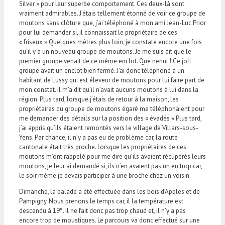
Silver » pour leur superbe comportement. Ces deux-là sont
vraiment admirables. J’étais tellement étonné de voir ce groupe de
moutons sans clôture que, j’ai téléphoné à mon ami Jean-Luc Prior
pour lui demander si, il connaissait le propriétaire de ces
« friseux » Quelques mètres plus loin, je constate encore une fois
qu’il y a un nouveau groupe de moutons. Je me suis dit que le
premier groupe venait de ce même enclot. Que nenni ! Ce joli
groupe avait un enclot bien fermé. J’ai donc téléphoné à un
habitant de Lussy qui est éleveur de moutons pour lui faire part de
mon constat. Il m’a dit qu’il n’avait aucuns moutons à lui dans la
région. Plus tard, lorsque j’étais de retour à la maison, les
propriétaires du groupe de moutons égaré me téléphonaient pour
me demander des détails sur la position des « évadés » Plus tard,
j’ai appris qu’ils étaient remontés vers le village de Villars-sous-
Yens. Par chance, il n’y a pas eu de problème car, la route
cantonale était très proche. Lorsque les propriétaires de ces
moutons m’ont rappelé pour me dire qu’ils avaient récupérés leurs
moutons, je leur ai demandé si, ils n’en avaient pas un en trop car,
le soir même je devais participer à une broche chez un voisin.
Dimanche, la balade a été effectuée dans les bois d’Apples et de
Pampigny. Nous prenons le temps car, il la température est
descendu à 19°. Il ne fait donc pas trop chaud et, il n’y a pas
encore trop de moustiques. Le parcours va donc effectué sur une