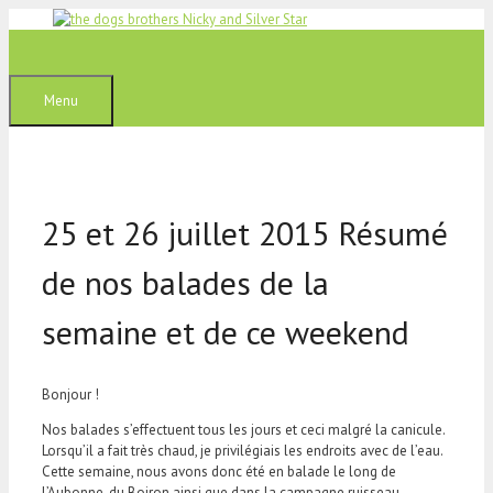
Aller
au
contenu
Menu
25 et 26 juillet 2015 Résumé
de nos balades de la
semaine et de ce weekend
Bonjour !
Nos balades s’effectuent tous les jours et ceci malgré la canicule.
Lorsqu’il a fait très chaud, je privilégiais les endroits avec de l’eau.
Cette semaine, nous avons donc été en balade le long de
l’Aubonne, du Boiron ainsi que dans la campagne ruisseau.