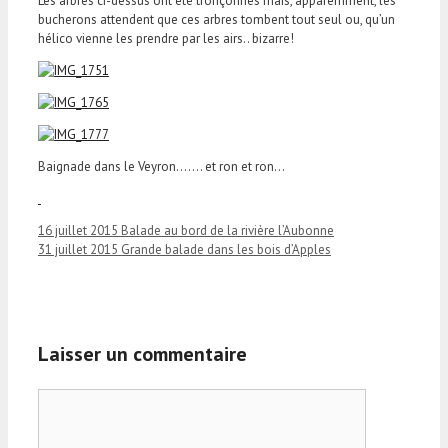
Les arbres ci-dessus ont été tronçonnés mais, apparemment, les
bucherons attendent que ces arbres tombent tout seul ou, qu’un
hélico vienne les prendre par les airs.. bizarre!
Baignade dans le Veyron……. et ron et ron…
16 juillet 2015 Balade au bord de la rivière l’Aubonne
31 juillet 2015 Grande balade dans les bois d’Apples
Laisser un commentaire
Commentaire