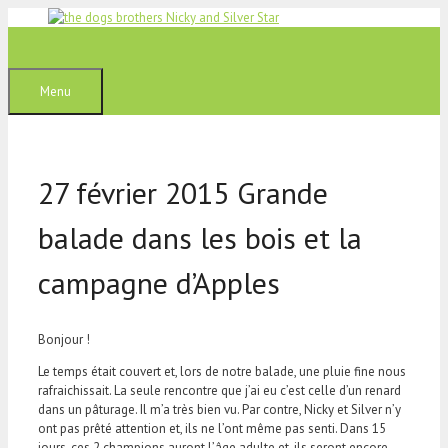
Aller
au
contenu
Menu
27 février 2015 Grande
balade dans les bois et la
campagne d’Apples
Bonjour !
Le temps était couvert et, lors de notre balade, une pluie fine nous
rafraichissait. La seule rencontre que j’ai eu c’est celle d’un renard
dans un pâturage. Il m’a très bien vu. Par contre, Nicky et Silver n’y
ont pas prêté attention et, ils ne l’ont même pas senti. Dans 15
jours, ces 2 champions auront l’âge adulte et, ils seront encore