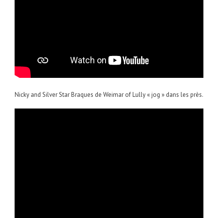
Nicky and Silver Star Braques de Weimar of Lully « jog » dans les près.