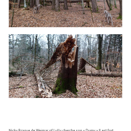
Nicky Braque de Weimar of Lully cherche son « Dumy » Il est fort..