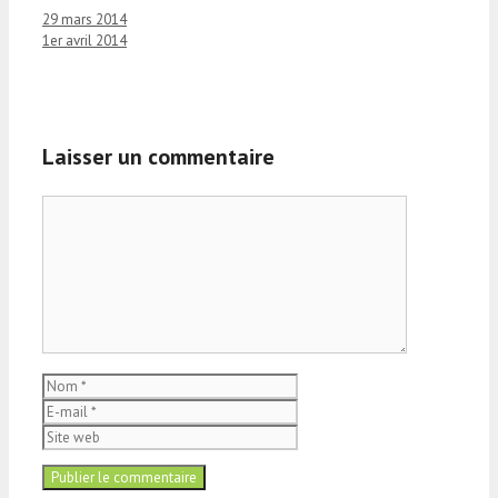
29 mars 2014
1er avril 2014
Laisser un commentaire
Commentaire
Nom
E-
mail
Site
web