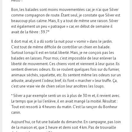
Hello !
Bon, les balades sont moins mouvementées car, je n’ai que Silver
comme compagnon de route. Étant seul, je constate que Silver est
beaucoup plus calme. Mais, Il y a tout de même une raison. Silver
est également un peu « patraque » car, en début de semaine il
avait de la fièvre : 39.7°
Il dort mal et, il a dû sortir la nuit pour « vomir » dans le jardin.
C’est tout de même difficile de contrôler un chien en balade.
Surtout lorsqu’il est en total liberté. Mais, je ne conçois pas les
balades en laisses. Pour moi, c’est impossible de leur enlever la
liberté de mouvement. Ces chiens vont et viennent à leur guise. Ils
sentent diverses odeurs. Ils se roulent quelques fois sur du fumier,
animaux séchés, squelette, etc. Ils sentent même les odeurs sur un
arbuste, analysent l’odeur, bref, ils font « marcher » leur truffe. Ça,
c’est une vraie vie de chien selon leur ancêtres les loups.
* Silver a par exemple senti un os à plus de 30 m et, il revient avec.
Le temps que je lui l’enlève, il en avait mangé la moitié. Résultat :
Tout est ressorti à 4 heures du matin. C’est la rançon du Bonheur
canin.
Aujourd’hui, ce fut une balade du dimanche. En campagne, pas loin
de la maison et, que 1 heure et demi soit 4 km. Pas de trouvaille