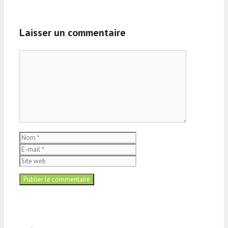
Laisser un commentaire
Commentaire
Nom
E-
mail
Site
web