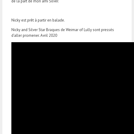
de la part de mon ami Silver.
Nicky est prêt à partir en balade.
Nicky and Silver Star Braques de Weimar of Lully sont pressés
d’aller promener. Avril 2020