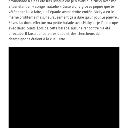
promenade n’a pas été très longue car, je n’avais que Nicky avec moi.
Silver étant en « congé maladie ». Suite à une grosse piqure que le
vétérinaire lui a faite, il a l’épaule avant droite enflée. Nicky a eu le
même problème mais, heureusement ça a duré qu’un jour. Le pauvre..
Silver. J’ai donc effectué ma petite balade avec Nicky et, je l’ai occupé
avec deux jouets. Lors de cette balade, aucune rencontre n’a été
effectuée. Il faisait encore très beau et, des chercheurs de
champignons étaient à la cueillette.