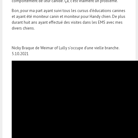
comportement de leur canidé. Ça, c’est vraiment un problème.
Bon, pour ma part ayant suivi tous les cursus d’éducations canines
et ayant été moniteur canin et moniteur pour Handy chien. De plus
durant huit ans ayant effectué des visites dans les EMS avec mes
divers chiens.
Nicky Braque de Weimar of Lully s’occupe d’une vielle branche.
5.10.2021