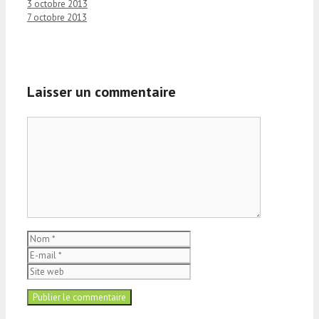
3 octobre 2013
7 octobre 2013
Laisser un commentaire
Commentaire
Nom
E-
mail
Site
web