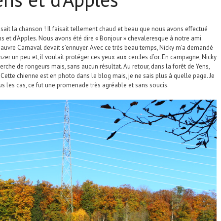
 disait la chanson ! Il faisait tellement chaud et beau que nous avons effectué
 et d’Apples. Nous avons été dire « Bonjour » chevaleresque à notre ami
e pauvre Carnaval devait s’ennuyer. Avec ce très beau temps, Nicky m’a demandé
ronzer un peu et, il voulait protéger ces yeux aux cercles d’or. En campagne, Nicky
rche de rongeurs mais, sans aucun résultat. Au retour, dans la forêt de Yens,
ette chienne est en photo dans le blog mais, je ne sais plus à quelle page. Je
ous les cas, ce fut une promenade très agréable et sans soucis.