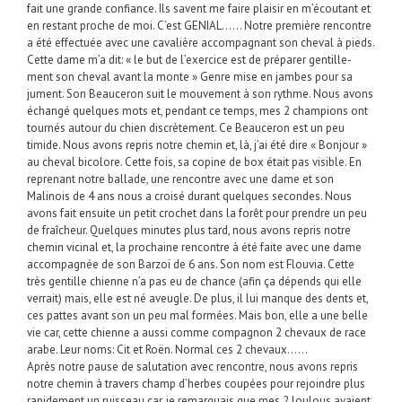
fait une grande confiance. Ils savent me faire plaisir en m’écoutant et
en restant proche de moi. C’est GENIAL…… Notre première rencontre
a été effectuée avec une cavalière accompagnant son cheval à pieds.
Cette dame m’a dit: « le but de l’exercice est de préparer gentille-
ment son cheval avant la monte » Genre mise en jambes pour sa
jument. Son Beauceron suit le mouvement à son rythme. Nous avons
échangé quelques mots et, pendant ce temps, mes 2 champions ont
tournés autour du chien discrètement. Ce Beauceron est un peu
timide. Nous avons repris notre chemin et, là, j’ai été dire « Bonjour »
au cheval bicolore. Cette fois, sa copine de box était pas visible. En
reprenant notre ballade, une rencontre avec une dame et son
Malinois de 4 ans nous a croisé durant quelques secondes. Nous
avons fait ensuite un petit crochet dans la forêt pour prendre un peu
de fraîcheur. Quelques minutes plus tard, nous avons repris notre
chemin vicinal et, la prochaine rencontre à été faite avec une dame
accompagnée de son Barzoï de 6 ans. Son nom est Flouvia. Cette
très gentille chienne n’a pas eu de chance (afin ça dépends qui elle
verrait) mais, elle est né aveugle. De plus, il lui manque des dents et,
ces pattes avant son un peu mal formées. Mais bon, elle a une belle
vie car, cette chienne a aussi comme compagnon 2 chevaux de race
arabe. Leur noms: Cit et Roën. Normal ces 2 chevaux……
Après notre pause de salutation avec rencontre, nous avons repris
notre chemin à travers champ d’herbes coupées pour rejoindre plus
rapidement un ruisseau car, je remarquais que mes 2 loulous avaient