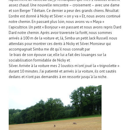
assez chaud. Une nouvelle rencontre – croisement – avec une dame
et son Berger Tibétain. Ce dernier a peur des grands chiens. Résultat:
L’ordre est donné à Nicky et Silver: « on y va » Et, nous avons continué
notre chemin. En passant plus loin, nous avons vu « Maya »
l’apicultrice. Un petit « Bonjour » en passant et nous avons repris Dard
Dard notre chemin. Après avoir traversée la forêt, nous sommes
arrivés à 100 m de la voiture et, là, Simba un petit Jack Russell nous
attendais pour montrer ces dents à Nicky et Silver. Monsieur qui
accompagnait Simba me dit qu’il nous connaît par
le biais de son épouse car, elle lui a fait des louanges sur la
sociabilisation formidable de Nicky et
Silver. Arrivée à la voiture mes 2 loustics m’ont joué la « trignolette »
durant 10 minutes. J’ai patienté et arrivés à la voiture, ils ont sautés
dedans et n’ont pas demandés à en ressortir jusqu’à la niche.