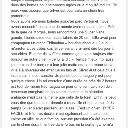
dans des homes pour personnes âgées ou à mobilité réduite. Je
peux vous assurer que Silver est pour cela un chien très
prometteur.
Nous avons été nous balader jusqu’au parc Vertou et, nous
avons rencontré beaucoup de monde avec ou sans chien. Prés
de la gare de Morges, nous rencontrons une Super Nana
grande, blonde avec des hauts talons de 20 cm. Ellle avait pour
compagnon un grand Chihuahua « houahouahooua » J’ai du
m’arrêter à ces côtés car, Silver voilait vraiment dire bonjour à
son chien. Elle me dit: « C’est comme ça, il veut toujours dire
bonjour au autre chien » Je lui ai dit: « Temps mieux moi aussi,
j’aime bien dire
bonjour à leur jolie maitresse »
Le retour de la
ville a à nouveau été effectué en bus et, Silver était déjà plus à
laisse car, il s’est couché. Je pense que la fatigue y est pour
quelque chose. Un tel exercice d’une durée de près de 2 heures
est tout de même très fatiguante pour un chien. Le chien doit
beaucoup enregistrè de nouvelels choses et la situation
ambiante n’est pas la même que celle de la forêt. Enfin, je peut
vous dire que tout c’est déroulé à merveille et que la moitié du
temps Silver n’était pas tenu en laisse. C’est un chien HYPER
FACILE et très très docile. il est également admirablement
calme en ville. Aucun forcing, aucune pression n’a été exercée
sur le chien durant l’entrée dans le bus ou la sortie. ça ne m’a