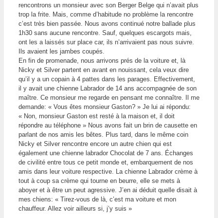
rencontrons un monsieur avec son Berger Belge qui n’avait plus
trop la frite. Mais, comme d’habitude no problème la rencontre
c’est très bien passée. Nous avons continué notre ballade plus
1h30 sans aucune rencontre. Sauf, quelques escargots mais,
ont les a laissés sur place car, ils n’arrivaient pas nous suivre.
Ils avaient les jambes coupés.
En fin de promenade, nous arrivons prés de la voiture et, là
Nicky et Silver partent en avant en nouissant, cela veux dire
qu’il y a un copain à 4 pattes dans les parages. Effectivement,
il y avait une chienne Labrador de 14 ans accompagnée de son
maître. Ce monsieur me regarde en pensant me connaître. Il me
demande: « Vous êtes monsieur Gaston? » Je lui ai répondu:
« Non, monsieur Gaston est resté à la maison et, il doit
répondre au téléphone » Nous avons fait un brin de causette en
parlant de nos amis les bêtes. Plus tard, dans le même coin
Nicky et Silver rencontre encore un autre chien qui est
également une chienne labrador Chocolat de 7 ans. Échanges
de civilité entre tous ce petit monde et, embarquement de nos
amis dans leur voiture respective. La chienne Labrador crème à
tout à coup sa crème qui tourne en beurre, elle se mets à
aboyer et à être un peut agressive. J’en ai déduit quelle disait à
mes chiens: « Tirez-vous de là, c’est ma voiture et mon
chauffeur. Allez voir ailleurs si, j’y suis »