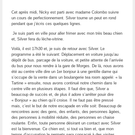
Cet après midi, Nicky est parti avec madame Colombo suivre
un cours de perfectionnement. Silver tourne un peut en rond
pendant que j’écris ces quelques lignes.
Je suis parti en ville pour aller frimer avec mon très beau chien
et, Silver fera du lèche-vitrine.
Voilà, il est 17h30 et, je suis de retour avec Silver. Le
programme a été le suivant: Déplacement en voiture jusqu’au
dépôt de bus. parcage de la voiture, et petite attente de l’arrivée
du bus pour nous rendre à la gare de Morges. De là, nous avons
été au centre ville dire un 1er bonjour à une gentille dame qui
s’occupe de la vente dans un boulangerie tea room appelé: « la
Tartine » ensuite, nous avons continué notre chemin dans le
centre ville en plusieurs étapes. Il faut dire que, Silver a
beaucoup de succès et, de plus il adore s’arrêter pouir dire
« Bonjour » au chien qu’il croise. Il ne faut pas être pressé
mais, c’est le but de notre escapade en ville soit: Beaucoup de
rencontres avec des gens, des enfants, des personnes âgées,
des personnes à mobilité réduite, des personnes en chaise
roulante. Enfin, toute personne désirant un contact avec Silver
est la bienvenue. Ce chien est, si tout va bien et, que mon
temps d’occupation le permets sera consacré à des visites